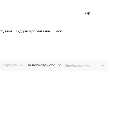
Укр
стувача
Відгуки про магазин
Блог
Сортування:
за популярністю
Відображення: