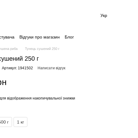
Укр
стувача
Відгуки про магазин
Блог
ушена риба
Тунець сушений 250 г
сушений 250 г
Артикул: 1941502
Написати відгук
рн
для відображення накопичувальної знижки
500 г
1 кг