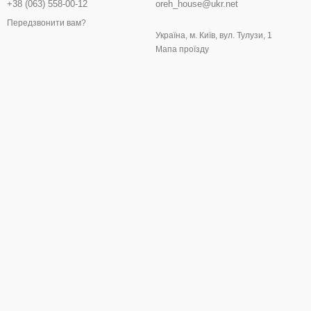
+38 (063) 558-00-12
oreh_house@ukr.net
Передзвонити вам?
Україна, м. Київ, вул. Тулузи, 1
Мапа проїзду