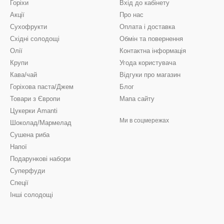
Горіхи
Вхід до кабінету
Акції
Про нас
Сухофрукти
Оплата і доставка
Східні солодощі
Обмін та повернення
Олії
Контактна інформація
Крупи
Угода користувача
Кава/чай
Відгуки про магазин
Горіхова паста/Джем
Блог
Товари з Європи
Мапа сайту
Цукерки Amanti
Ми в соцмережах
Шоколад/Мармелад
Сушена риба
Напої
Подарункові набори
Суперфуди
Спеції
Інші солодощі