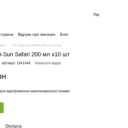
Укр
стувача
Відгуки про магазин
Блог
апої
Сік Capri-Sun Safari 200 мл х10 шт
i-Sun Safari 200 мл х10 шт
Артикул: 1941446
Написати відгук
рн
для відображення накопичувальної знижки
Оплата