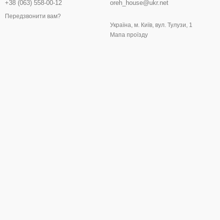
+38 (063) 558-00-12
oreh_house@ukr.net
Передзвонити вам?
Україна, м. Київ, вул. Тулузи, 1
Мапа проїзду