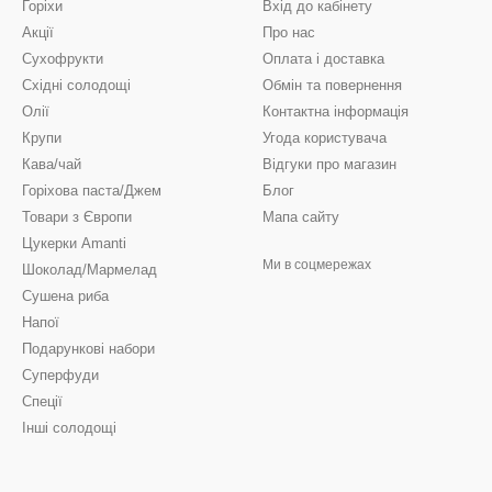
Горіхи
Вхід до кабінету
Акції
Про нас
Сухофрукти
Оплата і доставка
Східні солодощі
Обмін та повернення
Олії
Контактна інформація
Крупи
Угода користувача
Кава/чай
Відгуки про магазин
Горіхова паста/Джем
Блог
Товари з Європи
Мапа сайту
Цукерки Amanti
Ми в соцмережах
Шоколад/Мармелад
Сушена риба
Напої
Подарункові набори
Суперфуди
Спеції
Інші солодощі