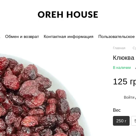
а
Обмен и возврат
Контактная информация
Пользовательское
Главная
С
Клюква 
В наличии
125 г
Войти
%
Вес
250 г