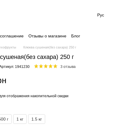
Рус
 соглашение
Отзывы о магазине
Блог
ухофрукты
Клюква сушеная(без сахара) 250 г
сушеная(без сахара) 250 г
Артикул: 1941230
3 отзыва
рн
для отображения накопительной скидки
500 г
1 кг
1.5 кг