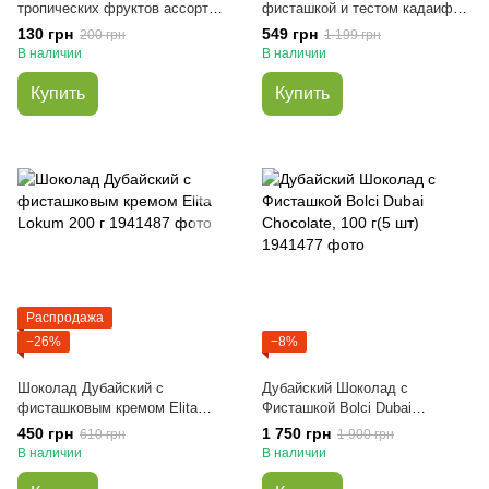
тропических фруктов ассорти
фисташкой и тестом кадаифом
500 г
Fix 200 г
130 грн
549 грн
200 грн
1 199 грн
В наличии
В наличии
Купить
Купить
Распродажа
−26%
−8%
Шоколад Дубайский с
Дубайский Шоколад с
фисташковым кремом Elita
Фисташкой Bolci Dubai
Lokum 200 г
Chocolate, 100 г(5 шт)
450 грн
1 750 грн
610 грн
1 900 грн
В наличии
В наличии