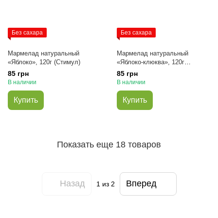
Без сахара
Без сахара
Мармелад натуральный
Мармелад натуральный
«Яблоко», 120г (Стимул)
«Яблоко-клюква», 120г
(Стимул)
85 грн
85 грн
В наличии
В наличии
Купить
Купить
Показать еще 18 товаров
Назад
Вперед
1
из 2