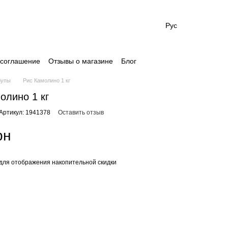
Рус
 соглашение
Отзывы о магазине
Блог
рупы
Рис Камолино 1 кг
олино 1 кг
Артикул: 1941378
Оставить отзыв
рн
для отображения накопительной скидки