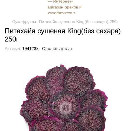
Сухофрукты
Питахайя сушеная King(без сахара) 250г
Питахайя сушеная King(без сахара)
250г
Артикул:
1941238
Оставить отзыв